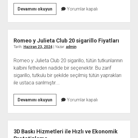
Vozol
Devamını okuyun
Yorumlar kapalı
Star
12000
Dragon
Fruit
Romeo y Julieta Club 20 sigarillo Fiyatları
Banana
Tarih:
Haziran 23, 2024
| Yazar:
admin
Cherry
Romeo y Julieta Club 20 sigarillo, tütün tutkunlarının
Fiyat
kalbini fetheden nadide bir seçenektir. Bu zarif
sigarillo, tutkulu bir şekilde seçilmiş tütün yaprakları
ile ustaca sarılmıştır.…
Romeo
Devamını okuyun
Yorumlar kapalı
y
Julieta
Club
20
3D Baskı Hizmetleri ile Hızlı ve Ekonomik
sigarillo