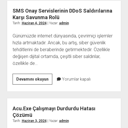
UL2M4EB8
ile
SMS Onay Servislerinin DDoS Saldırılarına
İlgili
Karşı Savunma Rolü
Bilmeniz
Tarih:
Haziran 4, 2024
| Yazar:
admin
Gereken
Günümüzde internet dünyasında, çevrimiçi işlemler
Her
hızla artmaktadır. Ancak, bu artış, siber güvenlik
Şey
tehditlerini de beraberinde getirmektedir. Özellikle
değişen dijital ortamda, çeşitli siber saldırılar,
özellikle de…
SMS
Devamını okuyun
Yorumlar kapalı
Onay
Servislerinin
DDoS
Saldırılarına
Acu.Exe Çalışmayı Durdurdu Hatası
Karşı
Çözümü
Savunma
Tarih:
Haziran 3, 2024
| Yazar:
admin
Rolü