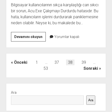
Bilgisayar kullanıcılarının sıkça karşılaştığı can sıkıcı
bir sorun, Acu.Exe Çalışmayı Durdurdu hatasıdır. Bu
hata, kullanıcıların işlerini durdurarak paniklemesine
neden olabilir. Neyse ki, bu makalede bu…
Acu.Exe
Devamını okuyun
Yorumlar kapalı
Çalışmayı
Durdurdu
Hatası
Çözümü
Yazı
Önceki
1
…
37
38
39
…
sayfalaması
53
Sonraki
Yan
Menü
Ara
Ara