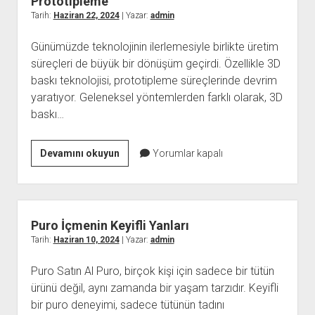
Prototipleme
Fiyatları
Tarih:
Haziran 22, 2024
| Yazar:
admin
Günümüzde teknolojinin ilerlemesiyle birlikte üretim
süreçleri de büyük bir dönüşüm geçirdi. Özellikle 3D
baskı teknolojisi, prototipleme süreçlerinde devrim
yaratıyor. Geleneksel yöntemlerden farklı olarak, 3D
baskı…
3D
Devamını okuyun
Yorumlar kapalı
Baskı
Hizmetleri
ile
Hızlı
Puro İçmenin Keyifli Yanları
ve
Tarih:
Haziran 10, 2024
| Yazar:
admin
Ekonomik
Puro Satın Al Puro, birçok kişi için sadece bir tütün
Prototipleme
ürünü değil, aynı zamanda bir yaşam tarzıdır. Keyifli
bir puro deneyimi, sadece tütünün tadını