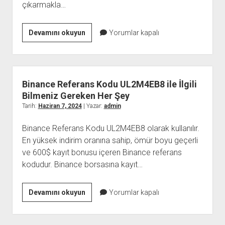
çıkarmakla…
Puro
Devamını okuyun
Yorumlar kapalı
İçmenin
Keyifli
Yanları
Binance Referans Kodu UL2M4EB8 ile İlgili
Bilmeniz Gereken Her Şey
Tarih:
Haziran 7, 2024
| Yazar:
admin
Binance Referans Kodu UL2M4EB8 olarak kullanılır.
En yüksek indirim oranına sahip, ömür boyu geçerli
ve 600$ kayıt bonusu içeren Binance referans
kodudur. Binance borsasına kayıt…
Binance
Devamını okuyun
Yorumlar kapalı
Referans
Kodu