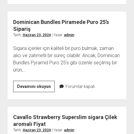
Pod
Elektronik
sigara
Dominican Bundles Piramede Puro 25’s
Satış
Sipariş
Tarih:
Haziran 23, 2024
| Yazar:
admin
Sigara içenler için kaliteli bir puro bulmak, zaman
alıcı ve zahmetli bir süreç olabilir. Ancak, Dominican
Bundles Pyramid Puro 25's gibi özenle seçilmiş bir
ürün,…
Dominican
Devamını okuyun
Yorumlar kapalı
Bundles
Piramede
Puro
25’s
Cavallo Strawberry Superslim sigara Çilek
Sipariş
aromalı Fiyat
Tarih:
Haziran 23, 2024
| Yazar:
admin