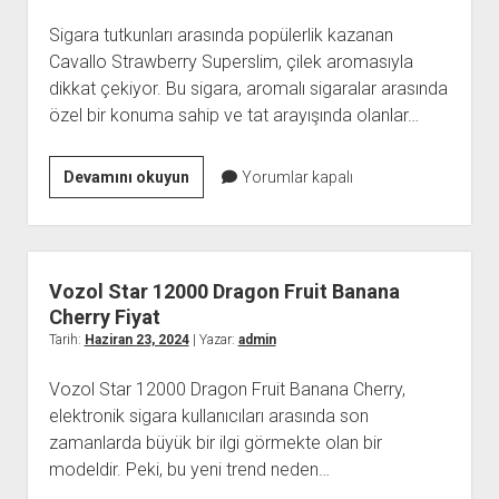
Sigara tutkunları arasında popülerlik kazanan
Cavallo Strawberry Superslim, çilek aromasıyla
dikkat çekiyor. Bu sigara, aromalı sigaralar arasında
özel bir konuma sahip ve tat arayışında olanlar…
Cavallo
Devamını okuyun
Yorumlar kapalı
Strawberry
Superslim
sigara
Çilek
Vozol Star 12000 Dragon Fruit Banana
aromalı
Cherry Fiyat
Fiyat
Tarih:
Haziran 23, 2024
| Yazar:
admin
Vozol Star 12000 Dragon Fruit Banana Cherry,
elektronik sigara kullanıcıları arasında son
zamanlarda büyük bir ilgi görmekte olan bir
modeldir. Peki, bu yeni trend neden…