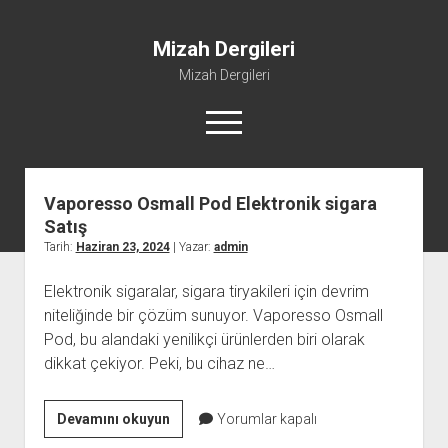
Mizah Dergileri
Mizah Dergileri
menüyü
aç
Mizah
Dergileri
Vaporesso Osmall Pod Elektronik sigara
Yazılar
Satış
Tarih:
Haziran 23, 2024
| Yazar:
admin
Elektronik sigaralar, sigara tiryakileri için devrim
niteliğinde bir çözüm sunuyor. Vaporesso Osmall
Pod, bu alandaki yenilikçi ürünlerden biri olarak
dikkat çekiyor. Peki, bu cihaz ne…
Vaporesso
Devamını okuyun
Yorumlar kapalı
Osmall