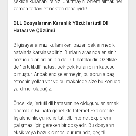
şekilde kullanabilirsiniz. Unutmayın, önlem almak her
zaman tedavi etmekten daha iyidir!
DLL Dosyalarının Karanlık Yüzü: Iertutil Dll
Hatası ve Çözümü
Bilgisayarlarımızı kullanırken, bazen beklenmedik
hatalarla karşılaşabiliriz. Bunların arasında en sinir
bozucu olanlardan biri de DLL hatalarıdır. Özellikle
de “iertutil.dll” hatası, pek çok kullanıcının kabusu
olmuştur. Ancak endişelenmeyin, bu sorunla baş
etmenin yolları var ve bu makalede size bu konuda
yardımcı olacağız.
Öncelikle, iertutil.dll hatasının ne olduğunu anlamak
önemlidir. Bu hata genellikle Internet Explorer ile
ilişkilendirilir, çünkü iertutil.dll, Internet Explorer'ın
çalışması için gereken bir dosyadır. Bu dosyanın
eksik veya bozuk olması durumunda, çeşitli