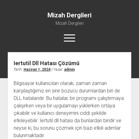
Mizah Dergileri
Mizah Dergileri
menüyü
aç
Iertutil Dll Hatası Çözümü
Tarih:
Haziran 1, 2024
| Yazar:
admin
Bilgisayar kullanıcıları olarak, zaman zaman
karşılaştığımız en sinir bozucu durumlardan biri de
DLL hatalarıdır. Bu hatalar, bir programı çalıştırmaya
çalışırken veya bir uygulamayı yüklerken ortaya
çıkabilir ve kullanıcı deneyimini ciddi şekilde
etkileyebilir. İertutil.dll hatası da bunlardan biridir ve
neyse ki, bu sorunu çözmek için bazı etkili adımlar
bulunmaktadır.