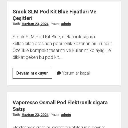
New
World
Smok SLM Pod Kit Blue Fiyatları Ve
Puro
Çeşitleri
20
Tarih:
Haziran 23, 2024
| Yazar:
admin
´s
Smok SLM Pod Kit Blue, elektronik sigara
Fiyatları
kullanıcıları arasında popülerlik kazanan bir üründür.
Ve
Özellikle kompakt tasarımı ve kullanım kolaylığı ile
Çeşitleri
dikkat çeken bu pod kit,…
Smok
Devamını okuyun
Yorumlar kapalı
SLM
Pod
Kit
Blue
Vaporesso Osmall Pod Elektronik sigara
Fiyatları
Satış
Ve
Tarih:
Haziran 23, 2024
| Yazar:
admin
Çeşitleri
Elektronik sigaralar, sigara tiryakileri için devrim