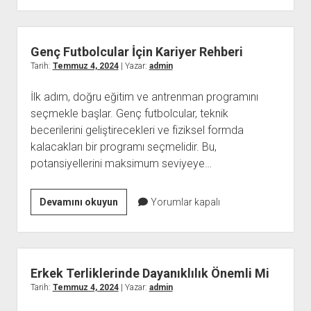
Geri
Dönüşleri
Genç Futbolcular İçin Kariyer Rehberi
Tarih:
Temmuz 4, 2024
| Yazar:
admin
İlk adım, doğru eğitim ve antrenman programını
seçmekle başlar. Genç futbolcular, teknik
becerilerini geliştirecekleri ve fiziksel formda
kalacakları bir programı seçmelidir. Bu,
potansiyellerini maksimum seviyeye…
Genç
Devamını okuyun
Yorumlar kapalı
Futbolcular
İçin
Kariyer
Rehberi
Erkek Terliklerinde Dayanıklılık Önemli Mi
Tarih:
Temmuz 4, 2024
| Yazar:
admin