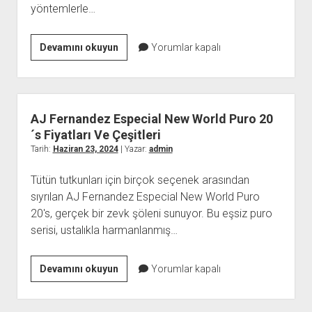
yöntemlerle…
Doğal
Devamını okuyun
Yorumlar kapalı
Yöntemlerle
Beyaz
Dişlere
Sahip
AJ Fernandez Especial New World Puro 20
Olun
´s Fiyatları Ve Çeşitleri
Tarih:
Haziran 23, 2024
| Yazar:
admin
Tütün tutkunları için birçok seçenek arasından
sıyrılan AJ Fernandez Especial New World Puro
20's, gerçek bir zevk şöleni sunuyor. Bu eşsiz puro
serisi, ustalıkla harmanlanmış…
AJ
Devamını okuyun
Yorumlar kapalı
Fernandez
Especial