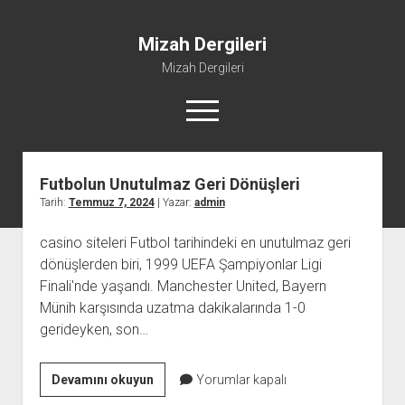
Mizah Dergileri
Mizah Dergileri
menüyü
aç
Mizah
Dergileri
Futbolun Unutulmaz Geri Dönüşleri
Yazılar
Tarih:
Temmuz 7, 2024
| Yazar:
admin
casino siteleri Futbol tarihindeki en unutulmaz geri
dönüşlerden biri, 1999 UEFA Şampiyonlar Ligi
Finali'nde yaşandı. Manchester United, Bayern
Münih karşısında uzatma dakikalarında 1-0
gerideyken, son…
Futbolun
Devamını okuyun
Yorumlar kapalı
Unutulmaz