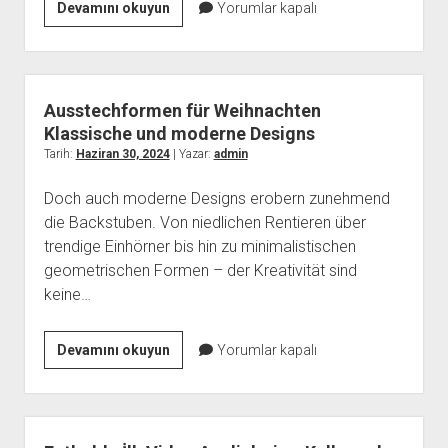
Deko-
Devamını okuyun
Yorumlar kapalı
Ideen
für
Weihnachtsfeiern
Festliche
Ausstechformen für Weihnachten
Atmosphäre
Klassische und moderne Designs
für
Tarih:
Haziran 30, 2024
| Yazar:
admin
die
Doch auch moderne Designs erobern zunehmend
Feiertage
die Backstuben. Von niedlichen Rentieren über
trendige Einhörner bis hin zu minimalistischen
geometrischen Formen – der Kreativität sind
keine…
Ausstechformen
Devamını okuyun
Yorumlar kapalı
für
Weihnachten
Klassische
und