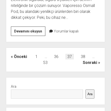
niteliğinde bir çözüm sunuyor. Vaporesso Osmall
Pod, bu alandaki yenilikçi ürünlerden biri olarak
dikkat çekiyor. Peki, bu cihaz ne…
Vaporesso
Devamını okuyun
Yorumlar kapalı
Osmall
Pod
Elektronik
sigara
Yazı
Önceki
1
…
36
37
38
…
Satış
sayfalaması
53
Sonraki
Yan
Menü
Ara
Ara