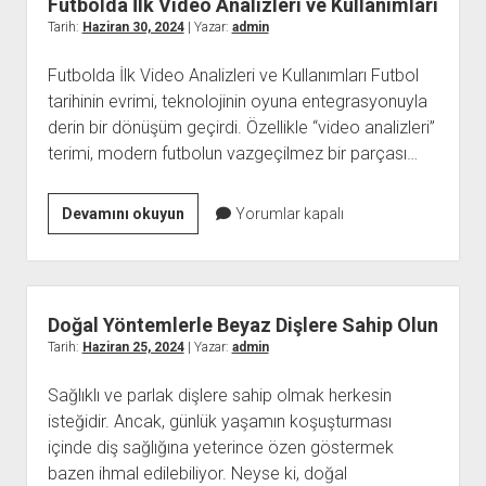
Futbolda İlk Video Analizleri ve Kullanımları
moderne
Tarih:
Haziran 30, 2024
| Yazar:
admin
Designs
Futbolda İlk Video Analizleri ve Kullanımları Futbol
tarihinin evrimi, teknolojinin oyuna entegrasyonuyla
derin bir dönüşüm geçirdi. Özellikle “video analizleri”
terimi, modern futbolun vazgeçilmez bir parçası…
Futbolda
Devamını okuyun
Yorumlar kapalı
İlk
Video
Analizleri
ve
Doğal Yöntemlerle Beyaz Dişlere Sahip Olun
Kullanımları
Tarih:
Haziran 25, 2024
| Yazar:
admin
Sağlıklı ve parlak dişlere sahip olmak herkesin
isteğidir. Ancak, günlük yaşamın koşuşturması
içinde diş sağlığına yeterince özen göstermek
bazen ihmal edilebiliyor. Neyse ki, doğal