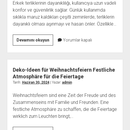
Erkek terliklerinin dayanıklılığı, kullanıcıya uzun vadeli
konfor ve güvenilirlik sağlar. Günlük kullanımda
sıklıkla maruz kaldıkları çeşitli zeminlerde, terliklerin
dayanıklı olması aşınmayı ve hasarı önler. Özellikle…
Erkek
Devamını okuyun
Yorumlar kapalı
Terliklerinde
Dayanıklılık
Önemli
Mi
Deko-Ideen für Weihnachtsfeiern Festliche
Atmosphäre für die Feiertage
Tarih:
Haziran 30, 2024
| Yazar:
admin
Weihnachtsfeiern sind eine Zeit der Freude und des
Zusammenseins mit Familie und Freunden. Eine
festliche Atmosphäre zu schaffen, die die Feiertage
wirklich zum Leuchten bringt,…