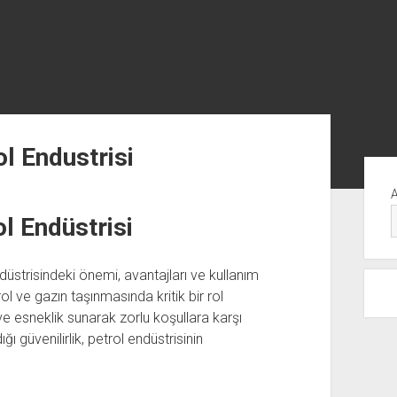
ol Endustrisi
Yan
Me
ol Endüstrisi
düstrisindeki önemi, avantajları ve kullanım
trol ve gazın taşınmasında kritik bir rol
ve esneklik sunarak zorlu koşullara karşı
ğı güvenilirlik, petrol endüstrisinin