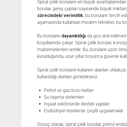
Spiral çelik boruların en büyük avantajlarından 
borular, geniş çapları sayesinde büyük miktardak
sürecindeki verimlilik
, bu boruların tercih e
aşamasında kullanılan modern teknikler, bu borul
Bu boruların
dayanıklılığı
da göz ardı edilmemeli
koşullarında çalışır. Spiral çelik borular, koro
malzemelerden üretilir. Bu, boruların uzun ömür
kurulduğunda, uzun yıllar boyunca güvenle kullan
Spiral çelik boruların kullanım alanları oldukça
kullanıldığı alanları görebilirsiniz:
Petrol ve gaz boru hatları
Su taşıma sistemleri
İnşaat sektöründe destek yapıları
Endüstriyel tesislerde çeşitli uygulamalar
Sonuç olarak, spiral çelik borular, petrol endüs