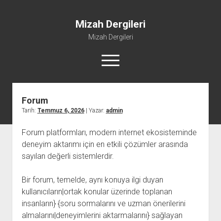
Mizah Dergileri
Mizah Dergileri
menüyü
aç
Forum
Tarih:
Temmuz 6, 2026
| Yazar:
admin
Forum platformları, modern internet ekosisteminde
deneyim aktarımı için en etkili çözümler arasında
sayılan değerli sistemlerdir.
Bir forum, temelde, aynı konuya ilgi duyan
kullanıcıların|ortak konular üzerinde toplanan
insanların} {soru sormalarını ve uzman önerilerini
almalarını|deneyimlerini aktarmalarını} sağlayan