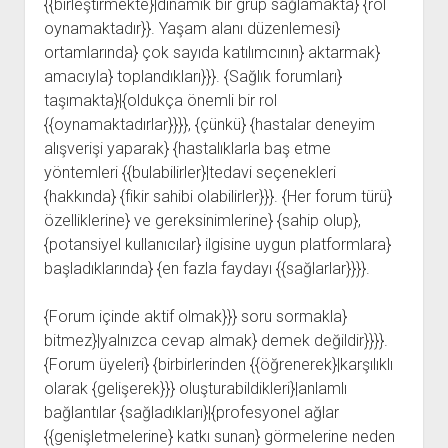
{{birleştirmekte}|dinamik bir grup sağlamakta} {rol
oynamaktadır}}. Yaşam alanı düzenlemesi}
ortamlarında} çok sayıda katılımcının} aktarmak}
amacıyla} toplandıkları}}}. {Sağlık forumları}
taşımakta}|{oldukça önemli bir rol
{{oynamaktadırlar}}}}, {çünkü} {hastalar deneyim
alışverişi yaparak} {hastalıklarla baş etme
yöntemleri {{bulabilirler}|tedavi seçenekleri
{hakkında} {fikir sahibi olabilirler}}}. {Her forum türü}
özelliklerine} ve gereksinimlerine} {sahip olup},
{potansiyel kullanıcılar} ilgisine uygun platformlara}
başladıklarında} {en fazla faydayı {{sağlarlar}}}}.
{Forum içinde aktif olmak}}} soru sormakla}
bitmez}|yalnızca cevap almak} demek değildir}}}}.
{Forum üyeleri} {birbirlerinden {{öğrenerek}|karşılıklı
olarak {gelişerek}}} oluşturabildikleri}|anlamlı
bağlantılar {sağladıkları}|{profesyonel ağlar
{{genişletmelerine} katkı sunan} görmelerine neden