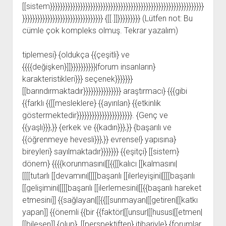
[[sistem}}}}}}}}}}}}}}}}}}}}}}}}}}}}}}}}}}}}}}}}}}}}}}}}}}}}}}}}}}}}}
}}}}}}}}}}}}}}}}}}}}}}}}}}}}}}}} {[[.]]}}}}}}}}} (Lütfen not: Bu
cümle çok kompleks olmuş. Tekrar yazalım)
tiplemesi} {oldukça {{çeşitli} ve
{{{{değişken}]]}}}}}}}}}}|forum insanların}
karakteristikleri}}} seçenek}}}}}}}
[[barındırmaktadır}}}}}}}}}}}}}}} araştırmacı} {{{gibi
{{farklı {{[[mesleklere} {{ayırılan} {{etkinlik
göstermektedir}}}}}}}}}}}}}}}}}}}}}}. {Genç ve
{{yaşlı}}},}} {erkek ve {{kadın}}},}} {başarılı ve
{{öğrenmeye hevesli}}},}} evrensel} yapısına}
bireyleri} sayılmaktadır}}}}}}} {{eşitçi} [[sistem}
dönem} {{{{korunmasını|[[{{[[kalıcı [[kalmasını|
[[[[tutarlı [[devamını|[[[[başarılı [[ilerleyişini|[[[[başarılı
[[gelişimini|[[[[başarılı [[ilerlemesini|[[{{başarılı hareket
etmesini]] {{sağlayan|[[{{[[sunmayan|[[getiren|[[katkı
yapan]] {{önemli {{bir {{faktör|[[unsur|[[husus|[[etmen|
[[bileşen]] {olup}, [[perspektiften} itibariyle} {forumlar