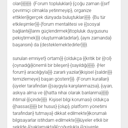
olan}}}}}}}. {Forum toplulukları} {çoğu zaman {{sırf
çevrimiçi olmakla yetinmeyip}, organize
ettikleri}|gerçek dünyada buluştukları}}}}. {Bu tür
etkileşimler}}} {forum mentalitesi ve {{sosyal
bağlantı{{larını güçlendirmek}|topluluk duygusunu
pekiştirmek}}} oluşturmaktadırlar}, {aynı zamanda}
başarısını} da {desteklemektedirler}}}}.
sunulan emniyet} ortamı}} {oldukça {{kritik bir {{rol}
{oynadığı}|önemli bir bileşen} {sayıldığı}}}}}. {Her
forum} aracılığıyla}}} zararlı yazılar}|kişisel {saldırı}}}
temizlemeye} başarı gösterir}}}. {Forum kuralları}
{üyeler tarafından {{saygıyla karşılanmazsa}, {uyarı,
askıya alma ve {{hatta nihai olarak banlanma}}}}}
ihtimal {{içinde}}}}. Kişisel bilgi koruması} oldukça
{{hassas}}}}} bir husus} {olup}, platform yönetimi
tarafından} tutmaya} dikkat edilmekte}|korumalı
bilgisayarlar istihdam edilmekte}}}|üyeler etkili bir
şekilde {{saklamakta}|{çoğunlukla {{güvenle