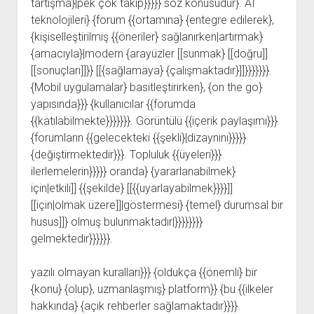
tartışma}|pek çok takip}}}}} söz konusudur}. AI
teknolojileri} {forum {{ortamına} {entegre edilerek},
{kişiselleştirilmiş {{öneriler} sağlanırken|artırmak}
{amacıyla}|modern {arayüzler [[sunmak} [[doğru]]
[[sonuçları]]}} [[{sağlamaya} {çalışmaktadır}]]}}}}}}}.
{Mobil uygulamalar} basitleştirirken}, {on the go}
yapısında}}} {kullanıcılar {{forumda
{{katılabilmekte}}}}}}}. Görüntülü {{içerik paylaşımı}}}
{forumların {{gelecekteki {{şekli}|dizaynını}}}}}
{değiştirmektedir}}}. Topluluk {{üyeleri}}}
ilerlemelerin}}}}} oranda} {yararlanabilmek}
için|etkili]] {{şekilde} [[{{uyarlayabilmek}}}}]]
[[için|olmak üzere]]|göstermesi} {temel} durumsal bir
husus]]} olmuş bulunmaktadır|}}}}}}}}
gelmektedir}}}}}}.
yazılı olmayan kuralları}}} {oldukça {{önemli} bir
{konu} {olup}, uzmanlaşmış} platform}} {bu {{ilkeler
hakkında} {açık rehberler sağlamaktadır}}}}.