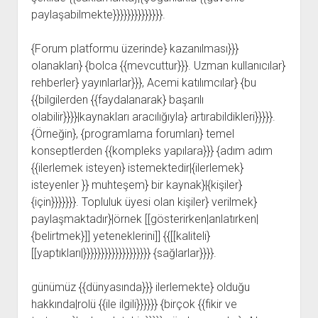
paylaşabilmekte}}}}}}}}}}}}}}.
{Forum platformu üzerinde} kazanılması}}}
olanakları} {bolca {{mevcuttur}}}. Uzman kullanıcılar}
rehberler} yayınlarlar}}}, Acemi katılımcılar} {bu
{{bilgilerden {{faydalanarak} başarılı
olabilir}}}}|kaynakları aracılığıyla} artırabildikleri}}}}}.
{Örneğin}, {programlama forumları} temel
konseptlerden {{kompleks yapılara}}} {adım adım
{{ilerlemek isteyen} istemektedir|{ilerlemek}
isteyenler }} muhteşem} bir kaynak}|{kişiler}
{için}}}}}}}. Topluluk üyesi olan kişiler} verilmek}
paylaşmaktadır}|örnek [[gösterirken|anlatırken|
{belirtmek}]] yeteneklerini]] {{[[kaliteli}
[[yaptıkları|}}}}}}}}}}}}}}}}}}} {sağlarlar}}}}.
günümüz {{dünyasında}}} ilerlemekte} olduğu
hakkında|rolü {{ile ilgili}}}}}} {birçok {{fikir ve