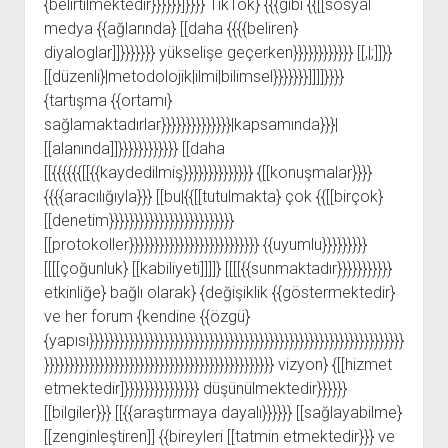
{belirtilmektedir}}}}}}]}}}} TikTok} {{{gibi {{[[sosyal
medya {{ağlarında} [[daha {{{{beliren}
diyaloglar]]}}}}}}} yükselişe geçerken}}}}}}}}}}}} [[,|;]]}}
[[düzenli}|metodolojik|ilmi|bilimsel}}}}}}}]]]]}}}}
{tartışma {{ortamı}
sağlamaktadırlar}}}}}}}}}}}}}}|kapsamında}}}|
[[alanında]]}}}}}}}}}}}} [[daha
[[{{{{{{[[{{kaydedilmiş}}}}}}}}}}}}}} {[[konuşmalar}}}}
{{{{aracılığıyla}}} [[bu|{{[[tutulmakta} çok {{[[birçok}
[[denetim}}}}}}}}}}}}}}}}}}}}}}}}}
[[protokoller}}}}}}}}}}}}}}}}}}}}}}}}}} {{uyumlu}}}}}}}}}
[[[[çoğunluk} [[kabiliyeti]]]]} [[[[{{sunmaktadır}}}}}}}}}}}
etkinliğe} bağlı olarak} {değişiklik {{göstermektedir}
ve her forum {kendine {{özgü}
{yapısı}}}}}}}}}}}}}}}}}}}}}}}}}}}}}}}}}}}}}}}}}}}}}}}}}}}}}}}}}}}}}}}
}}}}}}}}}}}}}}}}}}}}}}}}}}}}}}}}}}}}}}}}}}}}}} vizyon} {[[hizmet
etmektedir]}}}}}}}}}}}}}}} düşünülmektedir}}}}}}
[[bilgiler}}} [[{{araştırmaya dayalı}}}}}} [[sağlayabilme}
[[zenginleştiren]] {{bireyleri [[tatmin etmektedir}}} ve