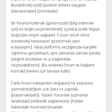
{kurabilmek} için}} {üyelerin birbirini saygıyla
{davranmaları} {zorunludur}.
Bir foruma katılmak {günümüzde} {bilgi edinmek
için} en doğru seçimlerdendir}, {çünkü} pratik bilgiye
doğrudan erişim sağlanır}. Forum tercih etme
esnasında} hassasiyet göstermek} işleri
kolaylaştırır}. İdeal platformu seçtiğinizde karşılıklı
öğrenme gerçekleşir}, aynı zamanda zaman içinde}
{değerli dostluklar ve iş bağlantıları
oluşturabilirsiniz}. {Bu nedenle} forum ile bağlantı
kurmak} {herkes için tavsiye edilir}.
Farklı forum kategorileri değişken} bir yelpazeyi
içermektedir}|pek çok {tarz ve yapıda}
{bulunmaktadır}}. Yazılım forumları {uzmanlar
tarafından} {rehberlik sağlanırken}, {hobiler
hakkındaki forumlar} {insanları