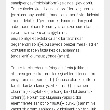
sanal{yer|çevrimiçiplatform} şeklinde işlev görür.
Forum üyeleri {kendilerine ait profiller oluşturarak
{yazılarını paylaşabilir|gönderileri aracılığıyla fikirlerini
ifade edebilir}, diğer forum kullanıcılarından yanıt
haberaber olabilir. Forum yazıları uzun süreli korunur
ve arama motoru aracılığıyla hızla
erişilebilir|gelecekteki kullanıcılar tarafından
değerlendirilebilir}}}, bu sayede benzer merak edilen
konuların {birden fazla kez cevaplanması
{engellenir}|olumsuz yönde {artar}}.
Forum tercih ederken {birçok kriterin {dikkate
alınması gerekir|katılımcılar kişisel tercihlerine göre
en iyi forumu seçmeledir}. Öncüsü olarak platform
tarafından belirlenen yazılı kurallar} {tamamen
okunmalı}, {böylelikle {herhangi bir {ihlal durumu}
önlenir}|}. Forum topluluğunun yapısı ciddi
ehemmiyete sahiptir|olmuştur}}, çünkü {samimi ve
yapıcı bir ortam sağlamak için|güvenilir bir topluluk