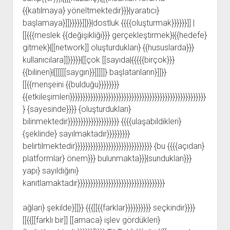
{{katılmaya} yöneltmektedir}}}|yaratıcı}
başlamaya}]]}}}}}]]}}|dostluk {{{{oluşturmak}}}}}}]] |
[[{{{meslek {{değişikliği}}} gerçekleştirmek}|{{hedefe}
gitmek}|[[network]] oluşturdukları} {{hususlarda}}}
kullanıcılara]]}}}}}|[[çok [[sayıda|{{{{{birçok}}}
{{bilinen}|[[[[[[saygın}}]]]]]} başlatanların}]]}}
[[{{menşeini {{bulduğu}}}}}}}}
{{etkileşimleri}}}}}}}}}}}}}}}}}}}}}}}}}}}}}}}}}}}}}}}}}}}}}}}}}}}}}
} {sayesinde}}}} {oluşturdukları}
bilinmektedir}}}}}}}}}}}}}}}}}}}} {{{{ulaşabildikleri}
{şeklinde} sayılmaktadır}}}}}}}}}
belirtilmektedir}}}}}}}}}}}}}}}}}}}}}}}}}}}}}} {bu {{{{açıdan}
platformlar} önem}}} bulunmakta}}}|sundukları}}}
yapı} sayıldığını}
kanıtlamaktadır}}}}}}}}}}}}}}}}}}}}}}}}}}}}}}}}}}
ağları} şekilde}]]}} {{{[[{{farklar}}}}}}}}}} seçkindir}}}}
[[{{[[farklı bir]] [[amaca} işlev gördükleri}