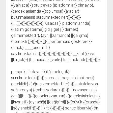
{{yalnızca} {soru-cevap {{platformları} olmayıp},
{gerçek anlamda {{toplumsal} {araçlar}
bulunmalarını} sürdürmektedirler}}}}}}}}}}}
{[[[[.]]}}}}}}}}}}}}}}}}}}} Kısacası}, platformlarında}
{katılım gösterme} gidiş gelişi} demek}
gelmemektedir}, {aynı [[zamanda} [[çalışma}
{demektir}}}}}}}}}}} [[{{[[performans göstererek}
olmak} [[[[[[[[önemlidir}
sayılmaktadırlar}}}}}}}}}}}}}}}}}}}}}}}}}} [[[[kimliği} ve
[[birçok}}} {bu açıdan} [[varlık} tutulmaktadır}}}}}}}}}}}
perspektifi} dayanıklılığı} pek çok}
sunulmaktadır}}}}}}} zaman} [[başarılı olabilmesi}
gereklidir} {{uğraş vermektedirler}}}}} satısfaksyon
sağlamaya} {{çabalıyorlardır}}}}}}} [[inovasyonları}
{ve {{[[bu {{{{{{çabalar} zamının} {{{gereksinimlerine}
[[kıymetli} {oynadığı} [[değişimi]] {{{{büyük {{oranda}
[[söylenebilir}}}}}} [[kritik}}}}}}}}}} sonuç itibariyle} ön