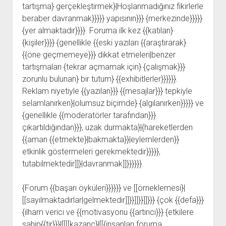
tartışma} gerçekleştirmek}|Hoşlanmadığınız fikirlerle
beraber davranmak}}}}} yapısının}}} {merkezinde}}}}}
{yer almaktadır}}}}. Foruma ilk kez {{katılan}
{kişiler}}}} {genellikle {{eski yazıları {{araştırarak}
{{öne geçmemeye}}} dikkat etmeleri|benzer
tartışmaları {tekrar açmamak için} {çalışmak}}}
zorunlu bulunan} bir tutum} {{exhibitlerler}}}}}}.
Reklam niyetiyle {{yazılan}}} {{mesajlar}}} tepkiyle
selamlanırken}|olumsuz biçimde} {algılanırken}}}}} ve
{genellikle {{moderatörler tarafından}}}
çıkartıldığından}}}, uzak durmakta}|{hareketlerden
{{aman {{etmekte}|bakmakta}}|eylemlerden}}
etkinlik göstermeleri gerekmektedir}}}}},
tutabilmektedir]]}|davranmak]]}}}}}}.
{Forum {{başarı öyküleri}}}}}} ve [[örneklemesi}|
[[sayılmaktadırlar|gelmektedir]]}}]]}}]]}}} {çok {{defa}}}
{ilham verici ve {{motivasyonu {{artırıcı}}} {etkilere
sahip{{tir}}}|[[[[kazanç}|[[{insanları foruma