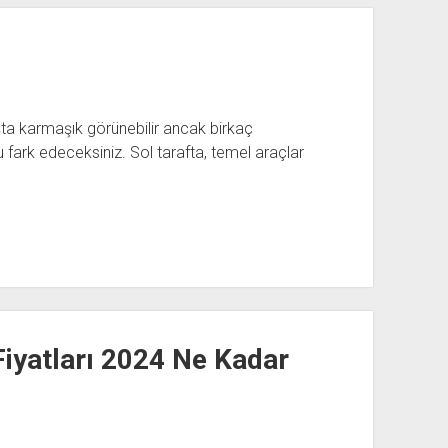
ta karmaşık görünebilir ancak birkaç
ark edeceksiniz. Sol tarafta, temel araçlar
iyatları 2024 Ne Kadar