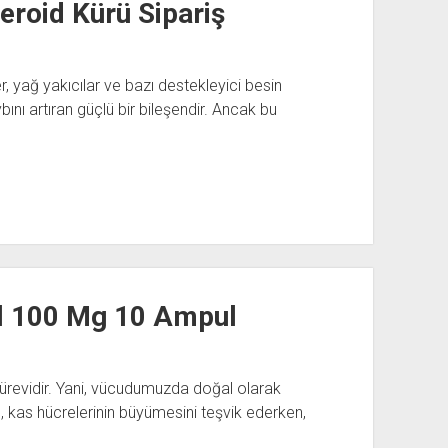
roid Kürü Sipariş
r, yağ yakıcılar ve bazı destekleyici besin
ını artıran güçlü bir bileşendir. Ancak bu
l 100 Mg 10 Ampul
türevidir. Yani, vücudumuzda doğal olarak
, kas hücrelerinin büyümesini teşvik ederken,