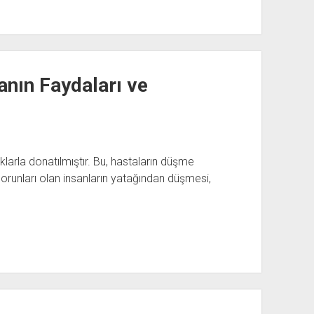
nın Faydaları ve
klarla donatılmıştır. Bu, hastaların düşme
k sorunları olan insanların yatağından düşmesi,