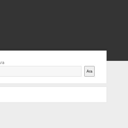
nü
Ara
Ara