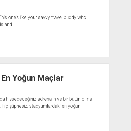
This one’s like your savvy travel buddy who
ds and…
 En Yoğun Maçlar
da hissedeceğiniz adrenalin ve bir bütün olma
, hiç şüphesiz, stadyumlardaki en yoğun