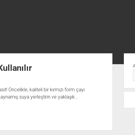
Yan
Me
ullanılır
t! Öncelikle, kaliteli bir kırmızı form çayı
kaynamış suya yerleştirin ve yaklaşık…