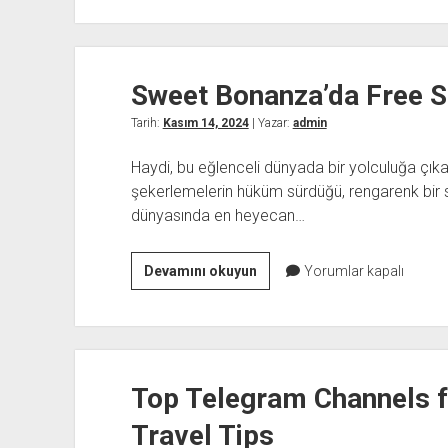
Estetiği
Yüksek
Kalite
Sweet Bonanza’da Free Spi
ve
Güvenli
Tarih:
Kasım 14, 2024
| Yazar:
admin
Yöntemler
Haydi, bu eğlenceli dünyada bir yolculuğa çı
şekerlemelerin hüküm sürdüğü, rengarenk bir s
dünyasında en heyecan…
Sweet
Devamını okuyun
Yorumlar kapalı
Bonanza’da
Free
Spin
Özelliği
Top Telegram Channels f
Nasıl
Çalışır
Travel Tips