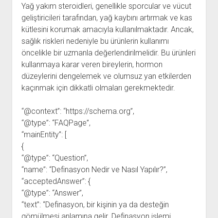
Yağ yakım steroidleri, genellikle sporcular ve vücut
geliştiricileri tarafından, yağ kaybını artırmak ve kas
kütlesini korumak amacıyla kullanılmaktadır. Ancak,
sağlık riskleri nedeniyle bu ürünlerin kullanımı
öncelikle bir uzmanla değerlendirilmelidir. Bu ürünleri
kullanmaya karar veren bireylerin, hormon
düzeylerini dengelemek ve olumsuz yan etkilerden
kaçınmak için dikkatli olmaları gerekmektedir.
“@context”: “https://schema.org”,
“@type”: “FAQPage”,
“mainEntity”: [
{
“@type”: “Question”,
“name”: “Definasyon Nedir ve Nasıl Yapılır?”,
“acceptedAnswer”: {
“@type”: “Answer”,
“text”: “Definasyon, bir kişinin ya da desteğin
gömülmesi anlamına gelir. Definasyon işlemi,