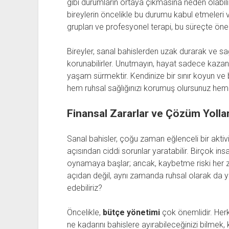
gibi durumların ortaya çıkmasına neden olabilir
bireylerin öncelikle bu durumu kabul etmeleri
grupları ve profesyonel terapi, bu süreçte öneml
Bireyler, sanal bahislerden uzak durarak ve sağl
korunabilirler. Unutmayın, hayat sadece kaz
yaşam sürmektir. Kendinize bir sınır koyun ve
hem ruhsal sağlığınızı korumuş olursunuz hem de
Finansal Zararlar ve Çözüm Yollar
Sanal bahisler, çoğu zaman eğlenceli bir aktiv
açısından ciddi sorunlar yaratabilir. Birçok 
oynamaya başlar; ancak, kaybetme riski her 
açıdan değil, aynı zamanda ruhsal olarak da yıpr
edebiliriz?
Öncelikle,
bütçe yönetimi
çok önemlidir. Herke
ne kadarını bahislere ayırabileceğinizi bilmek, 