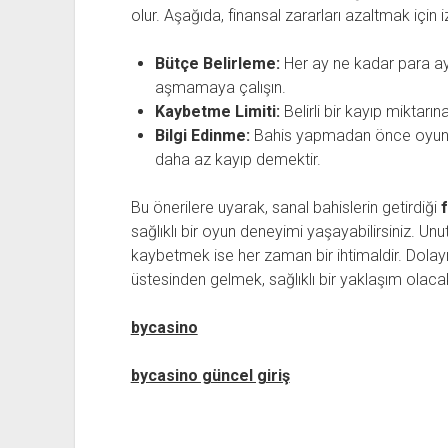
olur. Aşağıda, finansal zararları azaltmak için 
Bütçe Belirleme:
Her ay ne kadar para ayır
aşmamaya çalışın.
Kaybetme Limiti:
Belirli bir kayıp miktarın
Bilgi Edinme:
Bahis yapmadan önce oyun hak
daha az kayıp demektir.
Bu önerilere uyarak, sanal bahislerin getirdiği
f
sağlıklı bir oyun deneyimi yaşayabilirsiniz. Un
kaybetmek ise her zaman bir ihtimaldir. Dolayı
üstesinden gelmek, sağlıklı bir yaklaşım olacak
bycasino
bycasino güncel giriş