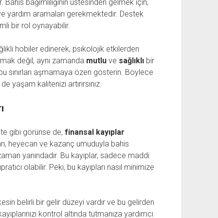
. Bahis bağımlılığının üstesinden gelmek için,
 ve yardım aramaları gerekmektedir. Destek
i bir rol oynayabilir.
ıklı hobiler edinerek, psikolojik etkilerden
anmak değil, aynı zamanda
mutlu
ve
sağlıklı
bir
 bu sınırları aşmamaya özen gösterin. Böylece
 yaşam kalitenizi artırırsınız.
ı
ite gibi görünse de,
finansal kayıplar
insan, heyecan ve kazanç umuduyla bahis
zaman yanındadır. Bu kayıplar, sadece maddi
atıcı olabilir. Peki, bu kayıpları nasıl minimize
sin belirli bir gelir düzeyi vardır ve bu gelirden
kayıplarınızı kontrol altında tutmanıza yardımcı