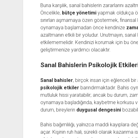
Buna karşılık, sanal bahislerin zararlarını azal
Öncelikle,
bütçe yönetimi
yapmak oldukça önem
sınırları aşmamaya özen göstermek, finansal ka
oynamaya başlamadan önce kendinize
zama
azaltmanın etkili bir yoludur. Unutmayın, sanal b
etkilememelidir. Kendinizi korumak için bu öneri
geliştirmenize yardımcı olacaktır.
Sanal Bahislerin Psikolojik Etkiler
Sanal bahisler
, birçok insan için eğlenceli bi
psikolojik etkiler
barındırmaktadır. Bahis oyn
mutluluk hissi yaratabilir; ancak bu durum, z
oynamaya başladığında, kaybetme korkusu ve 
durum, bireylerin
duygusal dengesini
bozabili
Bahis bağımlılığı, yalnızca maddi kayıplara d
açar. Kişinin ruh hali, sürekli olarak kazanma i