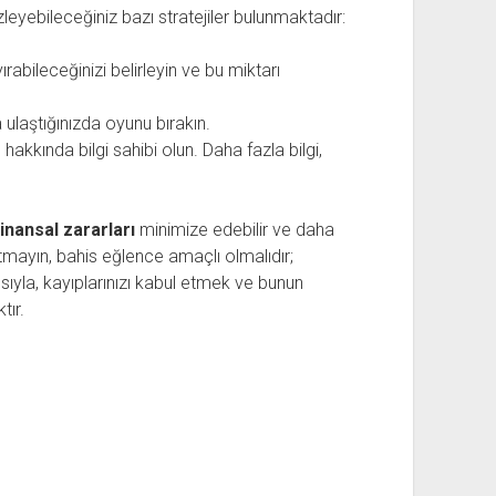
izleyebileceğiniz bazı stratejiler bulunmaktadır:
abileceğinizi belirleyin ve bu miktarı
a ulaştığınızda oyunu bırakın.
kında bilgi sahibi olun. Daha fazla bilgi,
inansal zararları
minimize edebilir ve daha
utmayın, bahis eğlence amaçlı olmalıdır;
sıyla, kayıplarınızı kabul etmek ve bunun
tır.