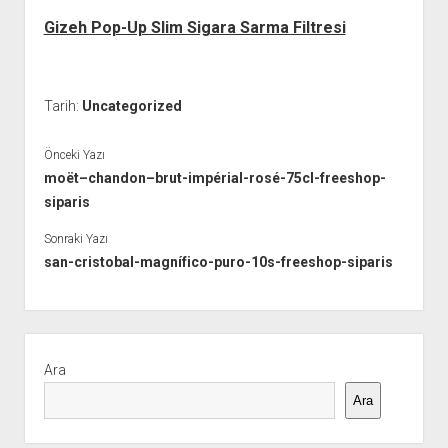
Gizeh Pop-Up Slim Sigara Sarma Filtresi
Tarih:
Uncategorized
Önceki Yazı
moët–chandon–brut-impérial-rosé-75cl-freeshop-
siparis
Sonraki Yazı
san-cristobal-magnífico-puro-10s-freeshop-siparis
Yan
Menü
Ara
Ara