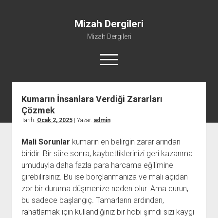
Mizah Dergileri
Mizah Dergileri
menüyü
aç
Kumarın İnsanlara Verdiği Zararları
Çözmek
Tarih:
Ocak 2, 2025
| Yazar:
admin
Mali Sorunlar
kumarın en belirgin zararlarından
biridir. Bir süre sonra, kaybettiklerinizi geri kazanma
umuduyla daha fazla para harcama eğilimine
girebilirsiniz. Bu ise borçlanmanıza ve mali açıdan
zor bir duruma düşmenize neden olur. Ama durun,
bu sadece başlangıç. Tamarların ardından,
rahatlamak için kullandığınız bir hobi şimdi sizi kaygı