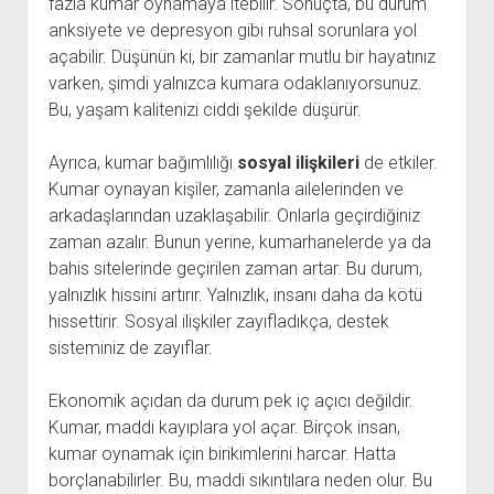
fazla kumar oynamaya itebilir. Sonuçta, bu durum
anksiyete ve depresyon gibi ruhsal sorunlara yol
açabilir. Düşünün ki, bir zamanlar mutlu bir hayatınız
varken, şimdi yalnızca kumara odaklanıyorsunuz.
Bu, yaşam kalitenizi ciddi şekilde düşürür.
Ayrıca, kumar bağımlılığı
sosyal ilişkileri
de etkiler.
Kumar oynayan kişiler, zamanla ailelerinden ve
arkadaşlarından uzaklaşabilir. Onlarla geçirdiğiniz
zaman azalır. Bunun yerine, kumarhanelerde ya da
bahis sitelerinde geçirilen zaman artar. Bu durum,
yalnızlık hissini artırır. Yalnızlık, insanı daha da kötü
hissettirir. Sosyal ilişkiler zayıfladıkça, destek
sisteminiz de zayıflar.
Ekonomik açıdan da durum pek iç açıcı değildir.
Kumar, maddi kayıplara yol açar. Birçok insan,
kumar oynamak için birikimlerini harcar. Hatta
borçlanabilirler. Bu, maddi sıkıntılara neden olur. Bu