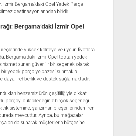
r. İzmir Bergama'daki Opel Yedek Parça
çilmez destinasyonlarından biridir.
rağı: Bergama’daki İzmir Opel
süreçlerinde yüksek kaliteye ve uygun fiyatlara
da, Bergama'daki İzmir Opel toptan yedek
z hizmet sunan güvenilir bir seçenek olarak
ş bir yedek parça yelpazesi sunmakla
dayalı rehberlik ve destek sağlamaktadır.
ukları benzersiz ürün çeşitliliğiyle dikkat
rlü parçayı bulabileceğiniz birçok seçeneği
ktrik sistemine, şanzıman bileşenlerinden fren
 burada mevcuttur. Ayrıca, bu mağazalar
parçaları da sunarak müşterilerin bütçesine