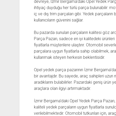
devreye, İzmir Bergama'daki Opel Yedek Parça
ihtiyaç duyduğu her türlü parça bulunabilir: mot
iç ve dış trim parçaları gibi. Yedek parçaların bü
kullanıcıların güvenini sağlar.
Bu pazarda sunulan parçaların kalitesi göz a
Parça Pazarı, sadece en iyi kalitedeki ürünl
fiyatlarla müşterilere ulaştırır. Otomobil severler
parçalara uygun fiyatlarla sahip olabilmek, ar
kullanmak isteyen herkesin beklentisidir.
Opel yedek parça pazarının İzmir Bergama'da
bir avantajdır. Bu sayede, araç sahipleri uz
aradıklarını bulabilirler. Pazardaki geniş ürün 
araçlara olan ilgiyi artırmaktadır.
İzmir Bergama'daki Opel Yedek Parça Pazarı, o
kaliteli yedek parçaların uygun fiyatlarla sunu
verilebilmektedir. Otomobil tutkunları için, ar