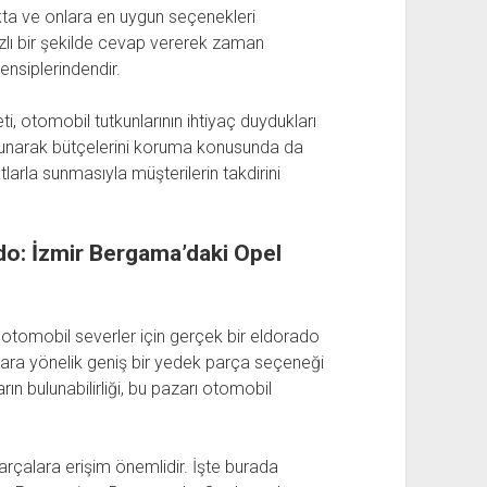
ta ve onlara en uygun seçenekleri
ızlı bir şekilde cevap vererek zaman
nsiplerindendir.
 otomobil tutkunlarının ihtiyaç duydukları
 sunarak bütçelerini koruma konusunda da
tlarla sunmasıyla müşterilerin takdirini
do: İzmir Bergama’daki Opel
otomobil severler için gerçek bir eldorado
lara yönelik geniş bir yedek parça seçeneği
rın bulunabilirliği, bu pazarı otomobil
parçalara erişim önemlidir. İşte burada