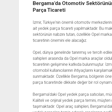
Bergama’da Otomotiv Sektörünün 
Parça Ticareti
İzmir, Türkiye'nin önemli otomotiv merkezlerind
ait yedek parça ticareti yapılmaktadır. Bu m
sektörünün nabzını tutan, özellikle Opel mark
ticaretinin önemini ele alacağız.
Opel, dünya genelinde tanınmış ve tercih edile
sahipleri arasında da Opel marka araçlar old
ticaretinin gelişimine katkıda bulunmuştur. İzm
otomobil kullanıcılarının ihtiyaçlarını karşılam
sunmaktadır. Özellikle Bergama, bölgenin önem
parça ticaretinde dikkate değer bir rol oynam
Bergama'daki Opel yedek parça satıcıları, müşt
Kaliteli ve orijinal yedek parça temini, müşt
taşımaktadır. Opel araç sahipleri, Bergama'daki