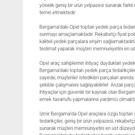
yönelik geniş bir ürün yelpazesi sunarak farkl
temin etmektedir.
Bergama'daki Opel toptan yedek parça tedarikçi
sunmayı amaçlamaktadır. Rekabetçi fiyat politi
kaliteli yedek parçalara erişim sağlamaktadırlar
teslimat yaparak müşteri memnuniyetini en üs
Opel araç sahiplerinin ihtiyaç duydukları yedek
Bergama'daki toptan yedek parça tedarikçileri,
sayede, müşteriler istedikleri parçaları anında 
şekilde çalışmasını sağlayabilirler. Arızalı par
ihtiyaçlar için güvenilir bir kaynak olan Berga
emek tasarrufu yapmalarına yardımcı olmakta
İzmir Bergama'da Opel araçlara özgü toptan y
tedarikçiler, geniş bir ürün yelpazesi, rekabetçi 
sunarak müşteri memnuniyetini en üst düzeyde 