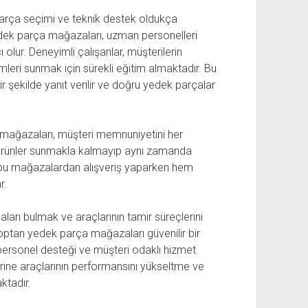
u parça seçimi ve teknik destek oldukça
dek parça mağazaları, uzman personelleri
olur. Deneyimli çalışanlar, müşterilerin
leri sunmak için sürekli eğitim almaktadır. Bu
bir şekilde yanıt verilir ve doğru yedek parçalar
mağazaları, müşteri memnuniyetini her
i ürünler sunmakla kalmayıp aynı zamanda
er, bu mağazalardan alışveriş yaparken hem
r.
aları bulmak ve araçlarının tamir süreçlerini
optan yedek parça mağazaları güvenilir bir
 personel desteği ve müşteri odaklı hizmet
rine araçlarının performansını yükseltme ve
ktadır.