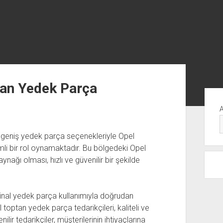
tan Yedek Parça
Yan
Me
 geniş yedek parça seçenekleriyle Opel
li bir rol oynamaktadır. Bu bölgedeki Opel
aynağı olması, hızlı ve güvenilir bir şekilde
ijinal yedek parça kullanımıyla doğrudan
 toptan yedek parça tedarikçileri, kaliteli ve
ilir tedarikçiler, müşterilerinin ihtiyaçlarına