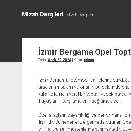
Mizah Dergileri
Mizah Dergileri
İzmir Bergama Opel Top
Tarih:
Ocak 22, 2024
| Yazar:
admin
İzmir Bergama, otomobil sahiplerine sunduğu
araçlarının bakım ve onarım süreçlerinde önem
kullanıcıları için yerel bir toptan yedek parça k
ihtiyaçlarını karşılamalarını sağlamaktadır.
Opel araçların dayanıklılığı ve performansı, or
ilişkilidir. Bu nedenle, Bergama'da bulunan Opel
orijinal ürünleri müşterilerine sunmaktadır. Güven