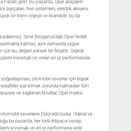
 Pazarı girer. Bu pazarda, Opel araçların
or parçaları, fren sistemleri, elektrik aksamı,
yük bir kısmı orijinal ve lisanslıdır, bu da
rdı edilemez. İzmir Bergama'daki Opel Yedek
eri sunmakla kalmaz, aynı zamanda uygun
 için bu, değeri yüksek bir fırsattır. Orijinal
açlarını korumak ve onları en iyi performansla
 yoğunlaşması, otomobil severler için büyük
un mesafeler kat etmek zorunda kalmadan tüm
yelpazesi ve sağlanan fırsatlar, Opel marka
tomobil severlerin Eldorado'sudur. Orijinal ve
lduğu bu pazarda, her türlü ihtiyaca cevap
açlarını korumak ve en iyi performansı elde