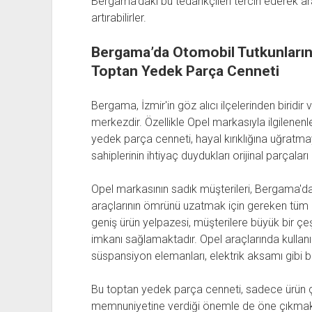
Bergama'daki bu tedarikçileri tercih ederek ara
artırabilirler.
Bergama’da Otomobil Tutkunlarını
Toptan Yedek Parça Cenneti
Bergama, İzmir'in göz alıcı ilçelerinden biridir
merkezdir. Özellikle Opel markasıyla ilgilenen
yedek parça cenneti, hayal kırıklığına uğratma
sahiplerinin ihtiyaç duydukları orijinal parçalar
Opel markasının sadık müşterileri, Bergama'd
araçlarının ömrünü uzatmak için gereken tüm p
geniş ürün yelpazesi, müşterilere büyük bir çeş
imkanı sağlamaktadır. Opel araçlarında kullanıl
süspansiyon elemanları, elektrik aksamı gibi 
Bu toptan yedek parça cenneti, sadece ürün çeş
memnuniyetine verdiği önemle de öne çıkmakt