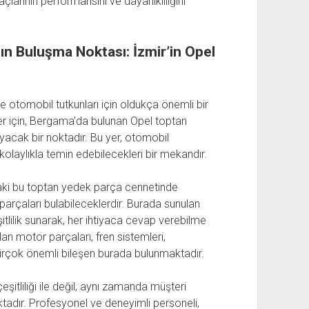
çlarının performansını ve dayanıklılığını
n Buluşma Noktası: İzmir’in Opel
 ve otomobil tutkunları için oldukça önemli bir
ler için, Bergama'da bulunan Opel toptan
yacak bir noktadır. Bu yer, otomobil
ı kolaylıkla temin edebilecekleri bir mekandır.
aki bu toptan yedek parça cennetinde
arçaları bulabileceklerdir. Burada sunulan
itlilik sunarak, her ihtiyaca cevap verebilme
an motor parçaları, fren sistemleri,
birçok önemli bileşen burada bulunmaktadır.
itliliği ile değil, aynı zamanda müşteri
adır. Profesyonel ve deneyimli personeli,