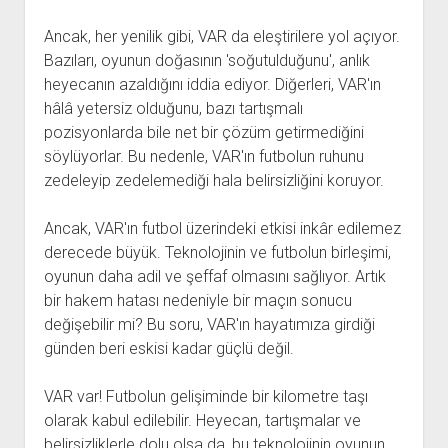
Ancak, her yenilik gibi, VAR da eleştirilere yol açıyor.
Bazıları, oyunun doğasının 'soğutulduğunu', anlık
heyecanın azaldığını iddia ediyor. Diğerleri, VAR'ın
hâlâ yetersiz olduğunu, bazı tartışmalı
pozisyonlarda bile net bir çözüm getirmediğini
söylüyorlar. Bu nedenle, VAR'ın futbolun ruhunu
zedeleyip zedelemediği hala belirsizliğini koruyor.
Ancak, VAR'ın futbol üzerindeki etkisi inkâr edilemez
derecede büyük. Teknolojinin ve futbolun birleşimi,
oyunun daha adil ve şeffaf olmasını sağlıyor. Artık
bir hakem hatası nedeniyle bir maçın sonucu
değişebilir mi? Bu soru, VAR'ın hayatımıza girdiği
günden beri eskisi kadar güçlü değil.
VAR var! Futbolun gelişiminde bir kilometre taşı
olarak kabul edilebilir. Heyecan, tartışmalar ve
belirsizliklerle dolu olsa da, bu teknolojinin oyunun