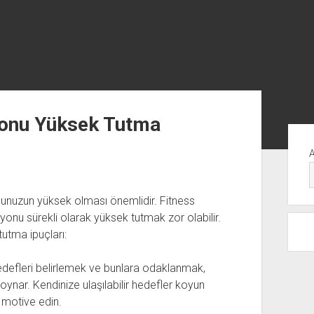
onu Yüksek Tutma
Yan
Me
nunuzun yüksek olması önemlidir. Fitness
onu sürekli olarak yüksek tutmak zor olabilir.
utma ipuçları:
hedefleri belirlemek ve bunlara odaklanmak,
ynar. Kendinize ulaşılabilir hedefler koyun
 motive edin.