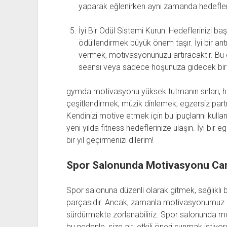
yaparak eğlenirken aynı zamanda hedefleri
İyi Bir Ödül Sistemi Kurun: Hedeflerinizi b
ödüllendirmek büyük önem taşır. İyi bir an
vermek, motivasyonunuzu artıracaktır. Bu ödü
seansı veya sadece hoşunuza gidecek bir ak
gymda motivasyonu yüksek tutmanın sırları, he
çeşitlendirmek, müzik dinlemek, egzersiz partn
Kendinizi motive etmek için bu ipuçlarını kullan
yeni yılda fitness hedeflerinize ulaşın. İyi bir 
bir yıl geçirmenizi dilerim!
Spor Salonunda Motivasyonu Canl
Spor salonuna düzenli olarak gitmek, sağlıklı 
parçasıdır. Ancak, zamanla motivasyonumuz dü
sürdürmekte zorlanabiliriz. Spor salonunda 
bu nedenle, size altı etkili öneri sunmak istiyor