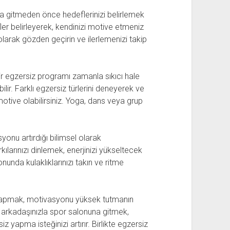
una gitmeden önce hedeflerinizi belirlemek
ler belirleyerek, kendinizi motive etmeniz
olarak gözden geçirin ve ilerlemenizi takip
bir egzersiz programı zamanla sıkıcı hale
lir. Farklı egzersiz türlerini deneyerek ve
otive olabilirsiniz. Yoga, dans veya grup
yonu artırdığı bilimsel olarak
kılarınızı dinlemek, enerjinizi yükseltecek
unda kulaklıklarınızı takın ve ritme
iz yapmak, motivasyonu yüksek tutmanın
iş arkadaşınızla spor salonuna gitmek,
z yapma isteğinizi artırır. Birlikte egzersiz