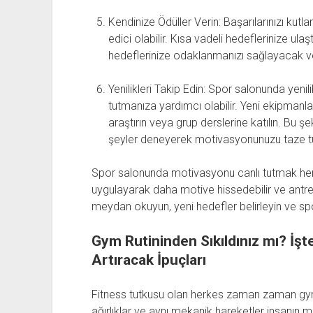
Kendinize Ödüller Verin: Başarılarınızı kut
edici olabilir. Kısa vadeli hedeflerinize ulaş
hedeflerinize odaklanmanızı sağlayacak v
Yenilikleri Takip Edin: Spor salonunda yeni
tutmanıza yardımcı olabilir. Yeni ekipmanlar
araştırın veya grup derslerine katılın. Bu ş
şeyler deneyerek motivasyonunuzu taze tuta
Spor salonunda motivasyonu canlı tutmak herkes
uygulayarak daha motive hissedebilir ve antrenm
meydan okuyun, yeni hedefler belirleyin ve s
Gym Rutininden Sıkıldınız mı? İş
Artıracak İpuçları
Fitness tutkusu olan herkes zaman zaman gym rut
ağırlıklar ve aynı mekanik hareketler insanın 