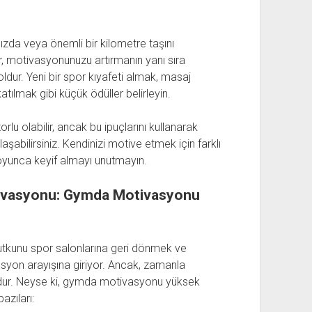
nızda veya önemli bir kilometre taşını
er, motivasyonunuzu artırmanın yanı sıra
oldur. Yeni bir spor kıyafeti almak, masaj
atılmak gibi küçük ödüller belirleyin.
u olabilir, ancak bu ipuçlarını kullanarak
aşabilirsiniz. Kendinizi motive etmek için farklı
oyunca keyif almayı unutmayın.
otivasyonu: Gymda Motivasyonu
s tutkunu spor salonlarına geri dönmek ve
asyon arayışına giriyor. Ancak, zamanla
ur. Neyse ki, gymda motivasyonu yüksek
bazıları: