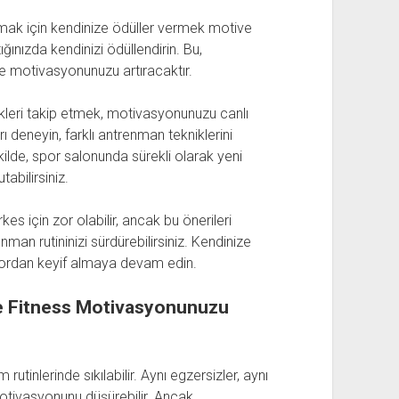
lamak için kendinize ödüller vermek motive
tığınızda kendinizi ödüllendirin. Bu,
e motivasyonunuzu artıracaktır.
likleri takip etmek, motivasyonunuzu canlı
ı deneyin, farklı antrenman tekniklerini
ekilde, spor salonunda sürekli olarak yeni
bilirsiniz.
 için zor olabilir, ancak bu önerileri
an rutininizi sürdürebilirsiniz. Kendinize
pordan keyif almaya devam edin.
te Fitness Motivasyonunuzu
inlerinde sıkılabilir. Aynı egzersizler, aynı
motivasyonunu düşürebilir. Ancak,