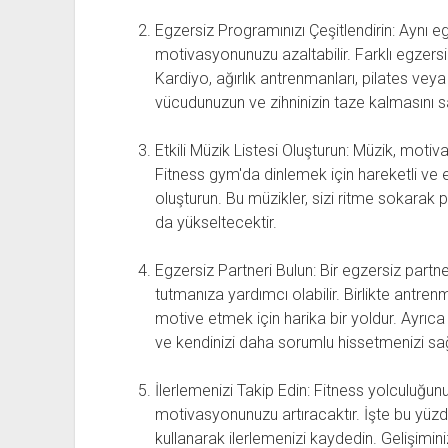
Egzersiz Programınızı Çeşitlendirin: Aynı eg
motivasyonunuzu azaltabilir. Farklı egzersi
Kardiyo, ağırlık antrenmanları, pilates veya 
vücudunuzun ve zihninizin taze kalmasını s
Etkili Müzik Listesi Oluşturun: Müzik, motiva
Fitness gym'da dinlemek için hareketli ve en
oluşturun. Bu müzikler, sizi ritme sokarak
da yükseltecektir.
Egzersiz Partneri Bulun: Bir egzersiz par
tutmanıza yardımcı olabilir. Birlikte antre
motive etmek için harika bir yoldur. Ayrıca 
ve kendinizi daha sorumlu hissetmenizi sağ
İlerlemenizi Takip Edin: Fitness yolculuğun
motivasyonunuzu artıracaktır. İşte bu yüz
kullanarak ilerlemenizi kaydedin. Gelişimin