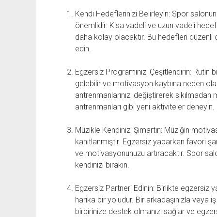
Kendi Hedeflerinizi Belirleyin: Spor salon
önemlidir. Kısa vadeli ve uzun vadeli hedef
daha kolay olacaktır. Bu hedefleri düzenli 
edin.
Egzersiz Programınızı Çeşitlendirin: Rutin 
gelebilir ve motivasyon kaybına neden olabi
antrenmanlarınızı değiştirerek sıkılmadan m
antrenmanları gibi yeni aktiviteler deneyin.
Müzikle Kendinizi Şımartın: Müziğin motivas
kanıtlanmıştır. Egzersiz yaparken favori şar
ve motivasyonunuzu artıracaktır. Spor salon
kendinizi bırakın.
Egzersiz Partneri Edinin: Birlikte egzers
harika bir yoludur. Bir arkadaşınızla veya 
birbirinize destek olmanızı sağlar ve egzersi