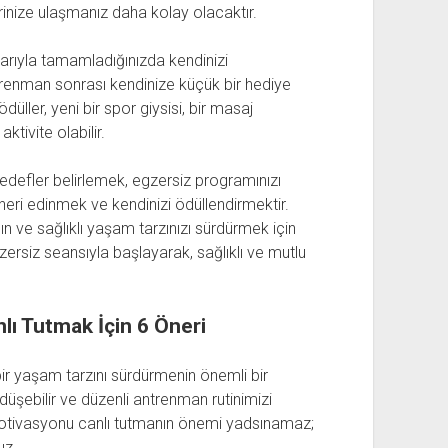
nize ulaşmanız daha kolay olacaktır.
aşarıyla tamamladığınızda kendinizi
trenman sonrası kendinize küçük bir hediye
ller, yeni bir spor giysisi, bir masaj
tivite olabilir.
defler belirlemek, egzersiz programınızı
eri edinmek ve kendinizi ödüllendirmektir.
ın ve sağlıklı yaşam tarzınızı sürdürmek için
egzersiz seansıyla başlayarak, sağlıklı ve mutlu
ı Tutmak İçin 6 Öneri
bir yaşam tarzını sürdürmenin önemli bir
şebilir ve düzenli antrenman rutinimizi
motivasyonu canlı tutmanın önemi yadsınamaz;
uz.