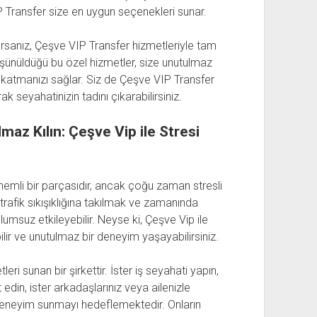
 VIP Transfer size en uygun seçenekleri sunar.
yorsanız, Çeşve VIP Transfer hizmetleriyle tam
düşünüldüğü bu özel hizmetler, size unutulmaz
 katmanızı sağlar. Siz de Çeşve VIP Transfer
ak seyahatinizin tadını çıkarabilirsiniz.
maz Kılın: Çeşve Vip ile Stresi
nemli bir parçasıdır, ancak çoğu zaman stresli
, trafik sıkışıklığına takılmak ve zamanında
umsuz etkileyebilir. Neyse ki, Çeşve Vip ile
lir ve unutulmaz bir deneyim yaşayabilirsiniz.
ri sunan bir şirkettir. İster iş seyahati yapın,
t edin, ister arkadaşlarınız veya ailenizle
r deneyim sunmayı hedeflemektedir. Onların