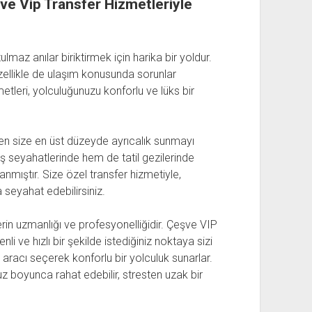
şve Vip Transfer Hizmetleriyle
az anılar biriktirmek için harika bir yoldur.
zellikle de ulaşım konusunda sorunlar
tleri, yolculuğunuzu konforlu ve lüks bir
en size en üst düzeyde ayrıcalık sunmayı
ş seyahatlerinde hem de tatil gezilerinde
anmıştır. Size özel transfer hizmetiyle,
 seyahat edebilirsiniz.
erin uzmanlığı ve profesyonelliğidir. Çeşve VIP
nli ve hızlı bir şekilde istediğiniz noktaya sizi
 aracı seçerek konforlu bir yolculuk sunarlar.
z boyunca rahat edebilir, stresten uzak bir