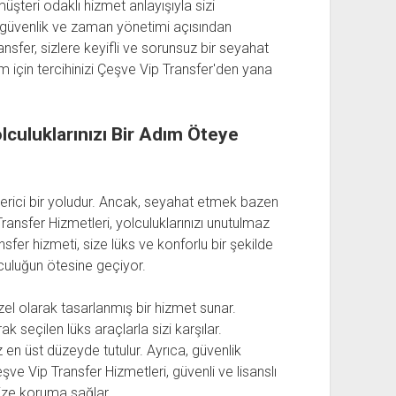
üşteri odaklı hizmet anlayışıyla sizi
, güvenlik ve zaman yönetimi açısından
nsfer, sizlere keyifli ve sorunsuz bir seyahat
im için tercihinizi Çeşve Vip Transfer'den yana
lculuklarınızı Bir Adım Öteye
verici bir yoludur. Ancak, seyahat etmek bazen
Transfer Hizmetleri, yolculuklarınızı unutulmaz
fer hizmeti, size lüks ve konforlu bir şekilde
culuğun ötesine geçiyor.
zel olarak tasarlanmış bir hizmet sunar.
k seçilen lüks araçlarla sizi karşılar.
en üst düzeyde tutulur. Ayrıca, güvenlik
 Vip Transfer Hizmetleri, güvenli ve lisanslı
size koruma sağlar.