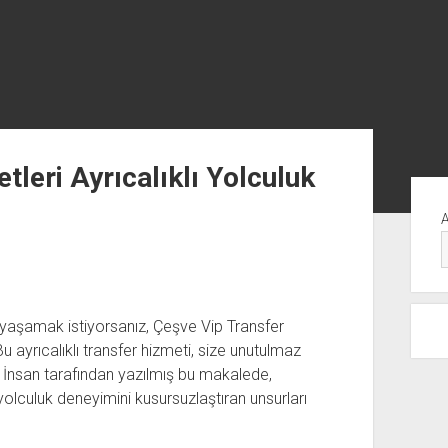
leri Ayrıcalıklı Yolculuk
Yan
Me
m yaşamak istiyorsanız, Çeşve Vip Transfer
u ayrıcalıklı transfer hizmeti, size unutulmaz
. İnsan tarafından yazılmış bu makalede,
yolculuk deneyimini kusursuzlaştıran unsurları