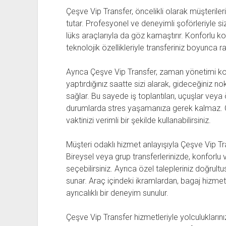
Çeşve Vip Transfer, öncelikli olarak müşteril
tutar. Profesyonel ve deneyimli şoförleriyle si
lüks araçlarıyla da göz kamaştırır. Konforlu ko
teknolojik özellikleriyle transferiniz boyunca ra
Ayrıca Çeşve Vip Transfer, zaman yönetimi ko
yaptırdığınız saatte sizi alarak, gideceğiniz 
sağlar. Bu sayede iş toplantıları, uçuşlar veya
durumlarda stres yaşamanıza gerek kalmaz. Çe
vaktinizi verimli bir şekilde kullanabilirsiniz.
Müşteri odaklı hizmet anlayışıyla Çeşve Vip Tr
Bireysel veya grup transferlerinizde, konforlu v
seçebilirsiniz. Ayrıca özel talepleriniz doğru
sunar. Araç içindeki ikramlardan, bagaj hizme
ayrıcalıklı bir deneyim sunulur.
Çeşve Vip Transfer hizmetleriyle yolculukların