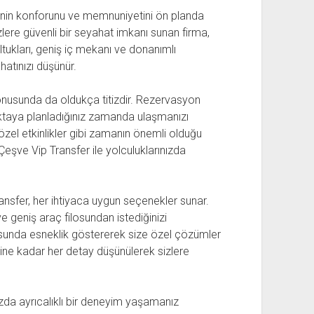
erinin konforunu ve memnuniyetini ön planda
zlere güvenli bir seyahat imkanı sunan firma,
ltukları, geniş iç mekanı ve donanımlı
hatınızı düşünür.
nusunda da oldukça titizdir. Rezervasyon
noktaya planladığınız zamanda ulaşmanızı
 özel etkinlikler gibi zamanın önemli olduğu
şve Vip Transfer ile yolculuklarınızda
ansfer, her ihtiyaca uygun seçenekler sunar.
e geniş araç filosundan istediğinizi
ltusunda esneklik göstererek size özel çözümler
tine kadar her detay düşünülerek sizlere
ızda ayrıcalıklı bir deneyim yaşamanız