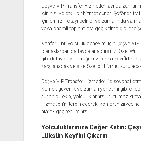
Çeşve VIP Transfer Hizmetleri ayrıca zamanını
için hızlı ve etkili bir hizmet sunar. Şoförler, t
için en hızlı rotayı belirler ve zamanında varm
veya önemli toplantılara geç kalma gibi endiş
Konforlu bir yolculuk deneyimi için Çeşve VIP 
olanaklardan da faydalanabilirsiniz. Özel Wi-Fi 
gibi detaylar, yolculuğunuzu daha keyifli hale ge
karşılanacak ve size özel bir hizmet sunulacakt
Çeşve VIP Transfer Hizmetleri ile seyahat etme
Konfor, güvenlik ve zaman yönetimi gibi öncelikl
sunan bu ekip, yolculuklarınızı unutulmaz kılm
Hizmetleri'ni tercih ederek, konforun zirvesine 
alarak geçirebilirsiniz.
Yolculuklarınıza Değer Katın: Çeş
Lüksün Keyfini Çıkarın