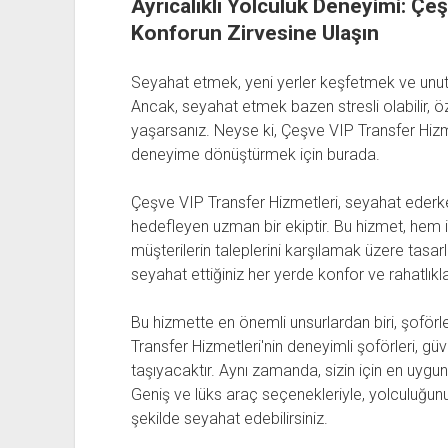
Ayrıcalıklı Yolculuk Deneyimi: Çe
Konforun Zirvesine Ulaşın
Seyahat etmek, yeni yerler keşfetmek ve unutulm
Ancak, seyahat etmek bazen stresli olabilir, ö
yaşarsanız. Neyse ki, Çeşve VIP Transfer Hizme
deneyime dönüştürmek için burada.
Çeşve VIP Transfer Hizmetleri, seyahat ederk
hedefleyen uzman bir ekiptir. Bu hizmet, hem i
müşterilerin taleplerini karşılamak üzere tasarl
seyahat ettiğiniz her yerde konfor ve rahatlıkla
Bu hizmette en önemli unsurlardan biri, şoförl
Transfer Hizmetleri'nin deneyimli şoförleri, güve
taşıyacaktır. Aynı zamanda, sizin için en uygun
Geniş ve lüks araç seçenekleriyle, yolculuğunu
şekilde seyahat edebilirsiniz.