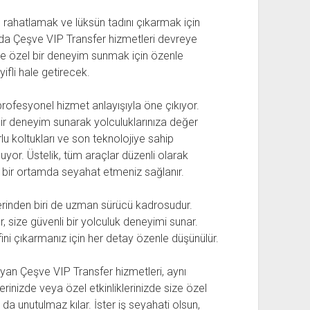
 rahatlamak ve lüksün tadını çıkarmak için
tada Çeşve VIP Transfer hizmetleri devreye
size özel bir deneyim sunmak için özenle
ifli hale getirecek.
profesyonel hizmet anlayışıyla öne çıkıyor.
 bir deneyim sunarak yolculuklarınıza değer
lu koltukları ve son teknolojiye sahip
nuyor. Üstelik, tüm araçlar düzenli olarak
ik bir ortamda seyahat etmeniz sağlanır.
lerinden biri de uzman sürücü kadrosudur.
, size güvenli bir yolculuk deneyimi sunar.
ini çıkarmanız için her detay özenle düşünülür.
ayan Çeşve VIP Transfer hizmetleri, aynı
rinizde veya özel etkinliklerinizde size özel
a unutulmaz kılar. İster iş seyahati olsun,