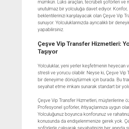
mümkün. Lüks araçları, tecrübeli şoförleri ve m
unutulmaz bir yolculuğa davet ediyor. Konfor
beklentilerinizi karşılayacak olan Çeşve Vip Tra
sunuyor. Yolculuklarınızda ayrıcalıklı bir deney
yapabilirsiniz.
Çeşve Vip Transfer Hizmetleri: Yo
Taşıyor
Yolculuklar, yeni yerler keşfetmenin heyecan 
stresli ve yorucu olabilir. Neyse ki, Çeşve Vip 
bir deneyime dönüştürmek için burada. Bu trans
seyahat etme imkanı sunarak standart bir yol
Çeşve Vip Transfer Hizmetleri, müşterilerine ö
Profesyonel şoförler, ihtiyaçlarınıza uygun olara
Yolculuğunuz boyunca konforunuz ve rahatınız 
konusunda da endişelenmenize gerek yok. Çeşve
şoförlerle çalışarak seyahatinizin her anında 