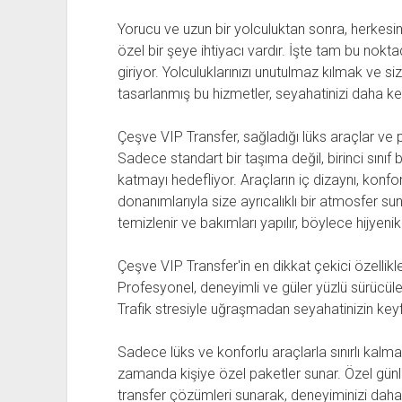
Yorucu ve uzun bir yolculuktan sonra, herkesin
özel bir şeye ihtiyacı vardır. İşte tam bu nok
giriyor. Yolculuklarınızı unutulmaz kılmak ve 
tasarlanmış bu hizmetler, seyahatinizi daha key
Çeşve VIP Transfer, sağladığı lüks araçlar ve 
Sadece standart bir taşıma değil, birinci sınıf
katmayı hedefliyor. Araçların iç dizaynı, konfor
donanımlarıyla size ayrıcalıklı bir atmosfer su
temizlenir ve bakımları yapılır, böylece hijyen
Çeşve VIP Transfer'in en dikkat çekici özellik
Profesyonel, deneyimli ve güler yüzlü sürücüler
Trafik stresiyle uğraşmadan seyahatinizin keyf
Sadece lüks ve konforlu araçlarla sınırlı kalm
zamanda kişiye özel paketler sunar. Özel günle
transfer çözümleri sunarak, deneyiminizi daha d