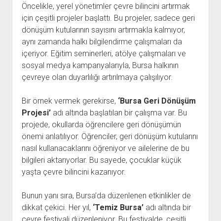
Öncelikle, yerel yönetimler çevre bilincini artırmak
için çeşitli projeler başlattı. Bu projeler, sadece geri
dönüşüm kutularının sayısını artırmakla kalmıyor,
aynı zamanda halkı bilgilendirme çalışmaları da
içeriyor. Eğitim seminerleri, atölye çalışmaları ve
sosyal medya kampanyalarıyla, Bursa halkının
çevreye olan duyarlılığı artırılmaya çalışılıyor.
Bir örnek vermek gerekirse,
‘Bursa Geri Dönüşüm
Projesi’
adı altında başlatılan bir çalışma var. Bu
projede, okullarda öğrencilere geri dönüşümün
önemi anlatılıyor. Öğrenciler, geri dönüşüm kutularını
nasıl kullanacaklarını öğreniyor ve ailelerine de bu
bilgileri aktarıyorlar. Bu sayede, çocuklar küçük
yaşta çevre bilincini kazanıyor.
Bunun yanı sıra, Bursa’da düzenlenen etkinlikler de
dikkat çekici. Her yıl,
‘Temiz Bursa’
adı altında bir
çevre festivali düzenleniyor. Bu festivalde, çeşitli